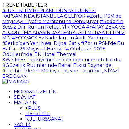
TREND HABERLER
#JUSTIN TIMBERLAKE DÜNYA TURNESİ
KAPSAMINDA İSTANBUL’A GELİYOR
#Zorlu PSM’de
Mayıs Ayı Tiyatro Maratonuna Dönüşüyor
#Bedenin
Sessiz Dili, Ruhun Nefesi, YİN YOGA
#YAPAY ZEKA VE
ALGORİTMA ARASINDAKİ FARKLARI MERAK ETTİNİZ
Mİ?
#ECOVACS Ev Kadınlarının Akıllı Yardımcısı
#Jetlid’den Yeni Nesil Dijital Satış
#Zorlu PSM’de Bu
Hafta – 26 Mayıs – 1 Haziran
# Otelpuan 2025
Ödülleri’nde, BN Hotel Thermal
&Wellness Türkiye’nin en çok beğenilen oteli oldu
#Güzellik Rutinlerinde Bahar Etkisi Boyner’de
#Tarihin İzlerini Modaya Taşıyan Tasarımcı, NİYAZİ
ERDOĞAN
MODA&GÜZELLİK
SEYAHAT
MAGAZİN
+PLUS
LIFESTYLE
KÜLTÜR&SANAT
SAĞLIK