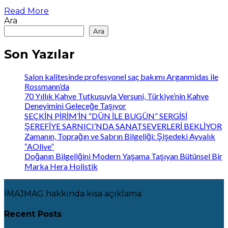
Read More
Ara
Ara
Son Yazılar
Salon kalitesinde profesyonel saç bakımı Arganmidas ile
Rossmann’da
70 Yıllık Kahve Tutkusuyla Versuni, Türkiye’nin Kahve
Deneyimini Geleceğe Taşıyor
SEÇKİN PİRİM’İN “DÜN İLE BUGÜN” SERGİSİ
ŞEREFİYE SARNICI’NDA SANATSEVERLERİ BEKLİYOR
Zamanın, Toprağın ve Sabrın Bilgeliği: Şişedeki Ayvalık
“AOlive”
Doğanın Bilgeliğini Modern Yaşama Taşıyan Bütünsel Bir
Marka Hera Holistik
İMAJMAG hakkında kısa açıklama
Recent Posts