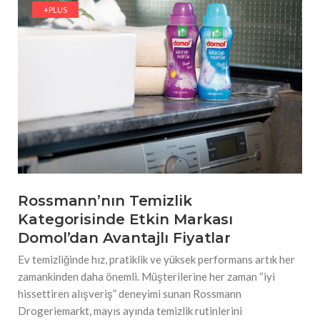
+PLUS
#Güzellik Rutinlerinde Bahar Etkisi Boyner’de
#Tarihin İzlerini Modaya Taşıyan Tasarımcı, NİYAZİ
ERDOĞAN
Rossmann’nın Temizlik
Kategorisinde Etkin Markası
Domol’dan Avantajlı Fiyatlar
Ev temizliğinde hız, pratiklik ve yüksek performans artık her
zamankinden daha önemli. Müşterilerine her zaman “iyi
hissettiren alışveriş” deneyimi sunan Rossmann
Drogeriemarkt, mayıs ayında temizlik rutinlerini