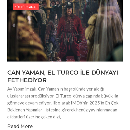
#Güzellik Rutinlerinde Bahar Etkisi Boyner’de
KÜLTÜR SANAT
#Tarihin İzlerini Modaya Taşıyan Tasarımcı, NİYAZİ
ERDOĞAN
CAN YAMAN, EL TURCO İLE DÜNYAYI
FETHEDİYOR
Ay Yapım imzalı, Can Yaman’ın başrolünde yer aldığı
uluslararası prodüksiyon El Turco, dünya çapında büyük ilgi
görmeye devam ediyor. İlk olarak IMDb’nin 2025’in En Çok
Beklenen Yapımları listesine girerek henüz yayınlanmadan
dikkatleri üzerine çeken dizi,
Read More