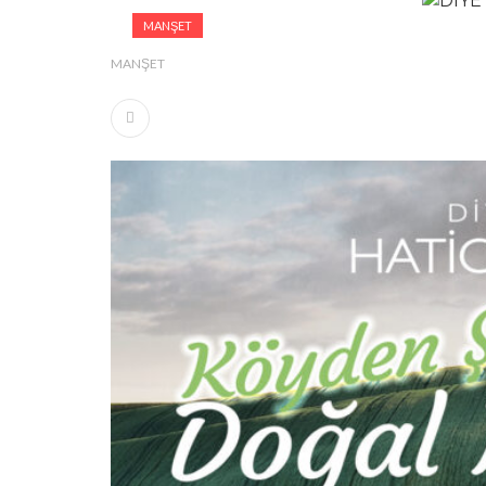
MANŞET
MANŞET