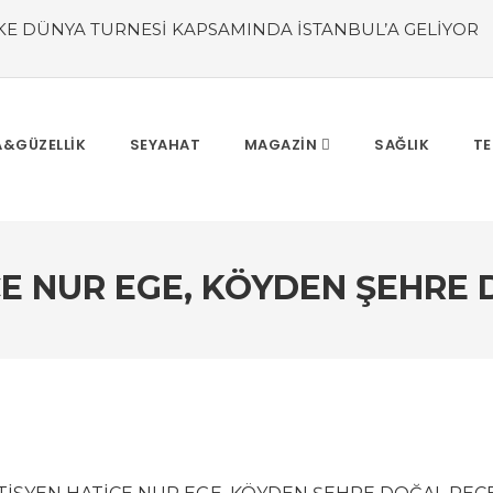
KE DÜNYA TURNESİ KAPSAMINDA İSTANBUL’A GELİYOR
or
#Bedenin Sessiz Dili, Ruhun Nefesi, YİN YOGA
#YAP
İNİZ Mİ?
#ECOVACS Ev Kadınlarının Akıllı Yardımcısı
#
Mayıs – 1 Haziran
# Otelpuan 2025 Ödülleri’nde, BN Hote
#Güzellik Rutinlerinde Bahar Etkisi Boyner’de
#Tarihin
&GÜZELLİK
SEYAHAT
MAGAZİN
SAĞLIK
TE
CE NUR EGE, KÖYDEN ŞEHRE