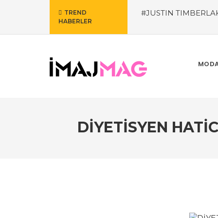
#JUSTIN TIMBERLA
TREND
HABERLER
Maratonuna Dönüşüy
FARKLARI MERAK ETT
PSM’de Bu Hafta – 26 
beğenilen oteli oldu
MODA
ERDOĞAN
DİYETİSYEN HATİ