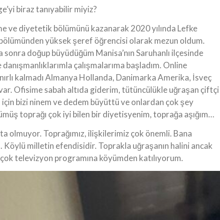
’yi biraz tanıyabilir miyiz?
me ve diyetetik bölümünü kazanarak 2020 yılında Lefke
k bölümünden yüksek şeref öğrencisi olarak mezun oldum.
 sonra doğup büyüdüğüm Manisa’nın Saruhanlı ilçesinde
ne danışmanlıklarımla çalışmalarıma başladım. Online
ınırlı kalmadı Almanya Hollanda, Danimarka Amerika, İsveç
var. Ofisime sabah altıda giderim, tütüncülükle uğraşan çiftçi
 için bizi ninem ve dedem büyüttü ve onlardan çok şey
ümüş toprağı çok iyi bilen bir diyetisyenim, toprağa aşığım…
sta olmuyor. Toprağımız, ilişkilerimiz çok önemli. Bana
Köylü milletin efendisidir. Toprakla uğraşanın halini ancak
rçok televizyon programına köyümden katılıyorum.