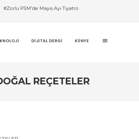
#Zorlu PSM’de Mayıs Ayı Tiyatro
AY ZEKA VE ALGORİTMA ARASINDAKİ
Jetlid’den Yeni Nesil Dijital Satış
#Zorlu
l Thermal &Wellness Türkiye’nin en çok
 İzlerini Modaya Taşıyan Tasarımcı, NİYAZİ
KNOLOJİ
DİJİTAL DERGİ
KÜNYE
 DOĞAL REÇETELER