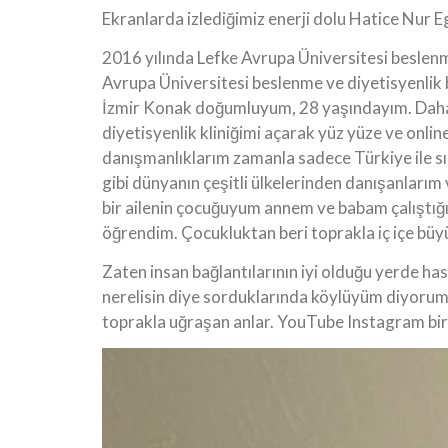
Ekranlarda izlediğimiz enerji dolu Hatice Nur Ege
2016 yılında Lefke Avrupa Üniversitesi beslen
Avrupa Üniversitesi beslenme ve diyetisyenli
İzmir Konak doğumluyum, 28 yaşındayım. Daha
diyetisyenlik kliniğimi açarak yüz yüze ve onli
danışmanlıklarım zamanla sadece Türkiye ile s
gibi dünyanın çeşitli ülkelerinden danışanlarım 
bir ailenin çocuğuyum annem ve babam çalıştığı
öğrendim. Çocukluktan beri toprakla iç içe büy
Zaten insan bağlantılarının iyi olduğu yerde ha
nerelisin diye sorduklarında köylüyüm diyorum. 
toprakla uğraşan anlar. YouTube Instagram bi