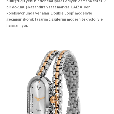
buluştuğu yeni bir dönemi işaret ediyor. Zamana estetik
#Güzellik Rutinlerinde Bahar Etkisi Boyner’de
bir dokunuş kazandıran saat markası LAIZA, yeni
koleksiyonunda yer alan
‘
Double Loop
’
modeliyle
#Tarihin İzlerini Modaya Taşıyan Tasarımcı, NİYAZİ
geçmişin ikonik tasarım çizgilerini modern teknolojiyle
ERDOĞAN
harmanlıyor.