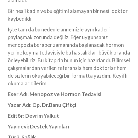
alamadı.
Bir nesil kadın ve bu eğitimi alamayan bir nesil doktor
kaybedildi.
İşte tam da bu nedenle annemizle aynı kaderi
paylaşmak zorunda değiliz. Eğer uygunsanız
menopozla beraber zamanında başlanacak hormon
yerine koyma tedavisiyle bu hastalıkları büyük oranda
önleyebiliriz. Bu kitap da bunun için hazırlandı. Bilimsel
çalışmalardan verilen referansla hem doktorlar hem
de sizlerin okuyabileceği bir formatta yazdım. Keyifli
okumalar dilerim…
Eser Adı:
Menopoz ve Hormon Tedavisi
Yazar Adı:
Op. Dr.
Banu Çiftçi
Editör:
Devrim Yalkut
Yayınevi:
Destek Yayınları
Türü:
Sağlık