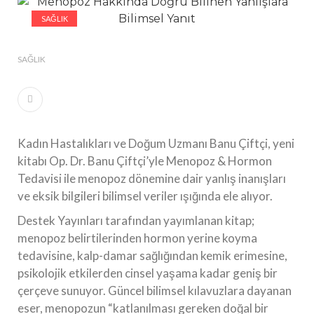
#Güzellik Rutinlerinde Bahar Etkisi Boyner’de
SAĞLIK
#Tarihin İzlerini Modaya Taşıyan Tasarımcı, NİYAZİ
ERDOĞAN
SAĞLIK
Kadın Hastalıkları ve Doğum Uzmanı Banu Çiftçi, yeni
kitabı Op. Dr. Banu Çiftçi’yle Menopoz & Hormon
Tedavisi ile menopoz dönemine dair yanlış inanışları
ve eksik bilgileri bilimsel veriler ışığında ele alıyor.
Destek Yayınları tarafından yayımlanan kitap;
menopoz belirtilerinden hormon yerine koyma
tedavisine, kalp-damar sağlığından kemik erimesine,
psikolojik etkilerden cinsel yaşama kadar geniş bir
çerçeve sunuyor. Güncel bilimsel kılavuzlara dayanan
eser, menopozun “katlanılması gereken doğal bir