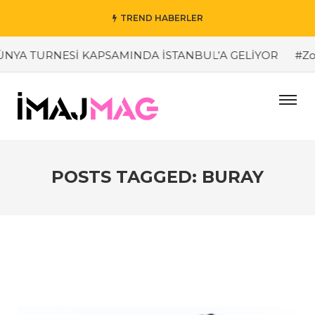
TREND HABERLER
NYA TURNESİ KAPSAMINDA İSTANBUL’A GELİYOR
#Zor
POSTS TAGGED: BURAY