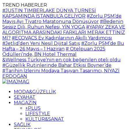
TREND HABERLER
#JUSTIN TIMBERLAKE DÜNYA TURNESİ
KAPSAMINDA İSTANBUL’A GELİYOR
#Zorlu PSM’de
Mayıs Ayı Tiyatro Maratonuna Dönüşüyor
#Bedenin
Sessiz Dili, Ruhun Nefesi, YİN YOGA
#YAPAY ZEKA VE
ALGORİTMA ARASINDAKİ FARKLARI MERAK ETTİNİZ
Mİ?
#ECOVACS Ev Kadınlarının Akıllı Yardımcısı
#Jetlid’den Yeni Nesil Dijital Satış
#Zorlu PSM’de Bu
Hafta – 26 Mayıs – 1 Haziran
# Otelpuan 2025
Ödülleri’nde, BN Hotel Thermal
&Wellness Türkiye’nin en çok beğenilen oteli oldu
#Güzellik Rutinlerinde Bahar Etkisi Boyner’de
#Tarihin İzlerini Modaya Taşıyan Tasarımcı, NİYAZİ
ERDOĞAN
MODA&GÜZELLİK
SEYAHAT
MAGAZİN
+PLUS
LIFESTYLE
KÜLTÜR&SANAT
SAĞLIK