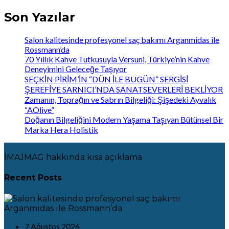
Son Yazılar
Salon kalitesinde profesyonel saç bakımı Arganmidas ile
Rossmann’da
70 Yıllık Kahve Tutkusuyla Versuni, Türkiye’nin Kahve
Deneyimini Geleceğe Taşıyor
SEÇKİN PİRİM’İN “DÜN İLE BUGÜN” SERGİSİ
ŞEREFİYE SARNICI’NDA SANATSEVERLERİ BEKLİYOR
Zamanın, Toprağın ve Sabrın Bilgeliği: Şişedeki Ayvalık
“AOlive”
Doğanın Bilgeliğini Modern Yaşama Taşıyan Bütünsel Bir
Marka Hera Holistik
İMAJMAG hakkında kısa açıklama
Recent Posts
7 Ağustos 2026