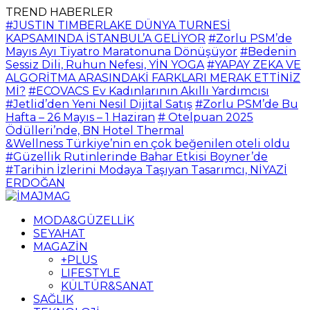
TREND HABERLER
#JUSTIN TIMBERLAKE DÜNYA TURNESİ
KAPSAMINDA İSTANBUL’A GELİYOR
#Zorlu PSM’de
Mayıs Ayı Tiyatro Maratonuna Dönüşüyor
#Bedenin
Sessiz Dili, Ruhun Nefesi, YİN YOGA
#YAPAY ZEKA VE
ALGORİTMA ARASINDAKİ FARKLARI MERAK ETTİNİZ
Mİ?
#ECOVACS Ev Kadınlarının Akıllı Yardımcısı
#Jetlid’den Yeni Nesil Dijital Satış
#Zorlu PSM’de Bu
Hafta – 26 Mayıs – 1 Haziran
# Otelpuan 2025
Ödülleri’nde, BN Hotel Thermal
&Wellness Türkiye’nin en çok beğenilen oteli oldu
#Güzellik Rutinlerinde Bahar Etkisi Boyner’de
#Tarihin İzlerini Modaya Taşıyan Tasarımcı, NİYAZİ
ERDOĞAN
MODA&GÜZELLİK
SEYAHAT
MAGAZİN
+PLUS
LIFESTYLE
KÜLTÜR&SANAT
SAĞLIK