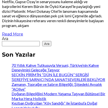
Netflix, Gupse Özay’ın senaryosunu kaleme aldığı ve
başrollerini Kerem Bürsin ile Öykü Karayel’le paylaştığı yeni
dizisi Platonik: Mavi Dolunay Otel’in lansmanı kapsamında
sanat ve eğlence dünyasından pek çok ismi Çeşme’de ağırladı.
Dizinin hikayesine referans veren renkli deneyimlerle başlayan
program, akşam
Read More
Ara
Ara
Son Yazılar
70 Yıllık Kahve Tutkusuyla Versuni, Türkiye’nin Kahve
Deneyimini Geleceğe Taşıyor
SEÇKİN PİRİM’İN “DÜN İLE BUGÜN” SERGİSİ
ŞEREFİYE SARNICI’NDA SANATSEVERLERİ BEKLİYOR
Zamanın, Toprağın ve Sabrın Bilgeliği: Şişedeki Ayvalık
“AOlive”
Doğanın Bilgeliğini Modern Yaşama Taşıyan Bütünsel Bir
Marka Hera Holistik
Kezban Doğru’dan “Köy Sandığı” ile İstanbul’a Doğal
Lezzet Yolculuğu