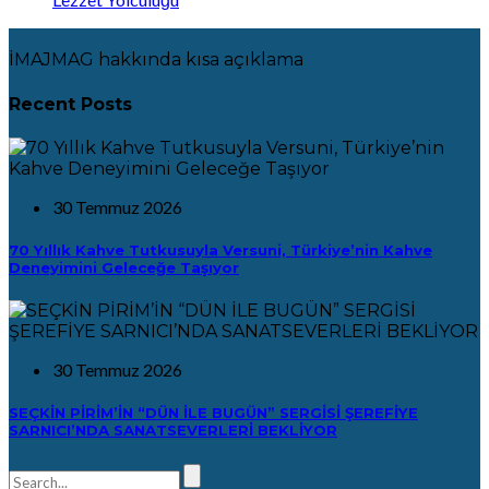
İMAJMAG hakkında kısa açıklama
Recent Posts
30 Temmuz 2026
70 Yıllık Kahve Tutkusuyla Versuni, Türkiye’nin Kahve
Deneyimini Geleceğe Taşıyor
30 Temmuz 2026
SEÇKİN PİRİM’İN “DÜN İLE BUGÜN” SERGİSİ ŞEREFİYE
SARNICI’NDA SANATSEVERLERİ BEKLİYOR