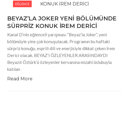
EĞLENCE
#Güzellik Rutinlerinde Bahar Etkisi Boyner’de
#Tarihin İzlerini Modaya Taşıyan Tasarımcı, NİYAZİ
BEYAZ’LA JOKER YENİ BÖLÜMÜNDE
ERDOĞAN
SÜRPRİZ KONUK İREM DERİCİ
Kanal D’nin eğlenceli yarışması “Beyaz’la Joker”, yeni
bölümüyle yine çok konuşulacak. Programın bu haftaki
sürpriz konuğu, esprili dili ve enerjisiyle dikkat çeken İrem
Derici olacak. BEYAZ’I ÖZLEYENLER ARASINDAYDI
Beyazıt Öztürk’ü özleyenler kervanına mizahi üslubuyla
katılan
Read More