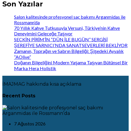
Son Yazılar
Salon kalitesinde profesyonel saç bakımı Arganmidas ile
Rossmann’da
70 Yıllık Kahve Tutkusuyla Versuni, Türkiye’nin Kahve
Deneyimini Geleceğe Taşıyor
SEÇKİN PİRİM’İN “DÜN İLE BUGÜN” SERGİSİ
ŞEREFİYE SARNICI’NDA SANATSEVERLERİ BEKLİYOR
Zamanın, Toprağın ve Sabrın Bilgeliği: Şişedeki Ayvalık
“AOlive”
Doğanın Bilgeliğini Modern Yaşama Taşıyan Bütünsel Bir
Marka Hera Holistik
İMAJMAG hakkında kısa açıklama
Recent Posts
7 Ağustos 2026