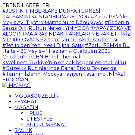
TREND HABERLER
#JUSTIN TIMBERLAKE DÜNYA TURNESİ
KAPSAMINDA İSTANBUL’A GELİYOR
#Zorlu PSM’de
Mayıs Ayı Tiyatro Maratonuna Dönüşüyor
#Bedenin
Sessiz Dili, Ruhun Nefesi, YİN YOGA
#YAPAY ZEKA VE
ALGORİTMA ARASINDAKİ FARKLARI MERAK ETTİNİZ
Mİ?
#ECOVACS Ev Kadınlarının Akıllı Yardımcısı
#Jetlid’den Yeni Nesil Dijital Satış
#Zorlu PSM’de Bu
Hafta – 26 Mayıs – 1 Haziran
# Otelpuan 2025
Ödülleri’nde, BN Hotel Thermal
&Wellness Türkiye’nin en çok beğenilen oteli oldu
#Güzellik Rutinlerinde Bahar Etkisi Boyner’de
#Tarihin İzlerini Modaya Taşıyan Tasarımcı, NİYAZİ
ERDOĞAN
MODA&GÜZELLİK
SEYAHAT
MAGAZİN
+PLUS
LIFESTYLE
KÜLTÜR&SANAT
SAĞLIK