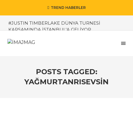
TREND HABERLER
#JUSTIN TIMBERLAKE DÜNYA TURNESİ
KAPSAMINDA İSTANBUL’A GELİYOR
#Zorlu PSM’de Mayıs Ayı Tiyatro Maratonuna
Dönüşüyor
#Bedenin Sessiz Dili, Ruhun Nefesi, YİN YOGA
#YAPAY ZEKA VE ALGORİTMA ARASINDAKİ
POSTS TAGGED:
FARKLARI MERAK ETTİNİZ Mİ?
YAĞMURTANRISEVSIN
#ECOVACS Ev Kadınlarının Akıllı Yardımcısı
#Jetlid’den Yeni Nesil Dijital Satış
#Zorlu PSM’de Bu Hafta – 26 Mayıs – 1 Haziran
# Otelpuan 2025 Ödülleri’nde, BN Hotel Thermal
&Wellness Türkiye’nin en çok beğenilen oteli oldu