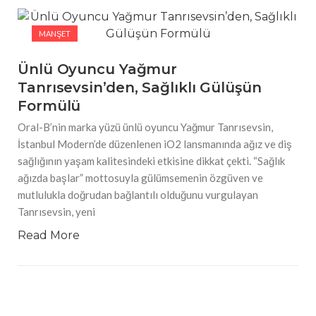
#Güzellik Rutinlerinde Bahar Etkisi Boyner’de
MANŞET
#Tarihin İzlerini Modaya Taşıyan Tasarımcı, NİYAZİ
ERDOĞAN
Ünlü Oyuncu Yağmur
Tanrısevsin’den, Sağlıklı Gülüşün
Formülü
Oral-B’nin marka yüzü ünlü oyuncu Yağmur Tanrısevsin,
İstanbul Modern’de düzenlenen iO2 lansmanında ağız ve diş
sağlığının yaşam kalitesindeki etkisine dikkat çekti. “Sağlık
ağızda başlar” mottosuyla gülümsemenin özgüven ve
mutlulukla doğrudan bağlantılı olduğunu vurgulayan
Tanrısevsin, yeni
Read More