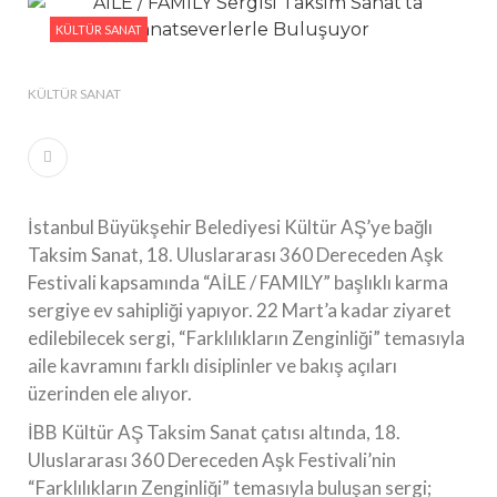
#Güzellik Rutinlerinde Bahar Etkisi Boyner’de
KÜLTÜR SANAT
#Tarihin İzlerini Modaya Taşıyan Tasarımcı, NİYAZİ
ERDOĞAN
KÜLTÜR SANAT
İstanbul Büyükşehir Belediyesi Kültür AŞ’ye bağlı
Taksim Sanat, 18. Uluslararası 360 Dereceden Aşk
Festivali kapsamında “AİLE / FAMILY” başlıklı karma
sergiye ev sahipliği yapıyor. 22 Mart’a kadar ziyaret
edilebilecek sergi, “Farklılıkların Zenginliği” temasıyla
aile kavramını farklı disiplinler ve bakış açıları
üzerinden ele alıyor.
İBB Kültür AŞ Taksim Sanat çatısı altında, 18.
Uluslararası 360 Dereceden Aşk Festivali’nin
“Farklılıkların Zenginliği” temasıyla buluşan sergi;